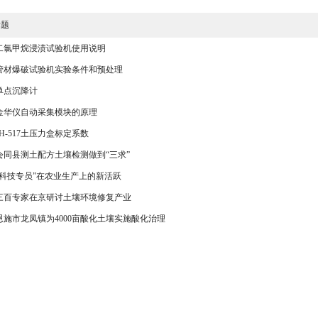
标题
二氯甲烷浸渍试验机使用说明
管材爆破试验机实验条件和预处理
单点沉降计
金华仪自动采集模块的原理
JH-517土压力盒标定系数
会同县测土配方土壤检测做到“三求”
“科技专员”在农业生产上的新活跃
·三百专家在京研讨土壤环境修复产业
恩施市龙凤镇为4000亩酸化土壤实施酸化治理