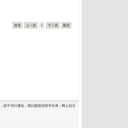
1
首页
上一页
下一页
尾页
动，恕不另行通知，请以随货说明书为准；网上自主