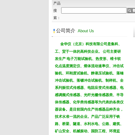
产品
搜
索：
公司简介
About Us
金
华仪（北京）科技有限公司是集科、
工、贸于一体的高科技企业。
公司主要研
发生产
电子万能试验机、热变形、维卡软
化点温度测定仪、熔体流动速率仪、冲击试
验机、环刚度试验机、静液压试验机、落锤
冲击试验机、落镖冲击试验机、制样机、
全
电筒双波段激光物证发
系列振弦式传感器、电阻应变式传感器、电
感调频式传感器、光纤光栅传感器类、半导
体传感器、化学类传感器
等为代表的各类仪
器设备。
是目前国内生产传感器品种齐全，
技术水准一流的企业。
产品广泛应用于铁
路、桥梁、隧道、水利水电、公路、建筑、
矿山安全、机械振动、国防工程、环境监