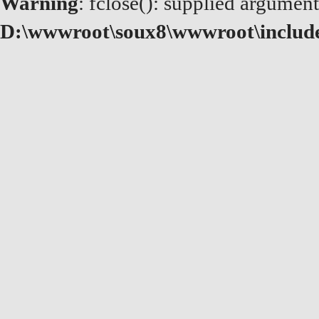
Warning
: fclose(): supplied argument
D:\wwwroot\soux8\wwwroot\includ