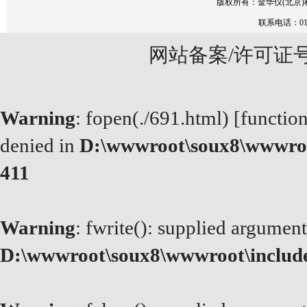
版权所有：
金华仪(北京
联系电话：010
网站备案/许可证
Warning
: fopen(./691.html) [
functio
denied in
D:\wwwroot\soux8\wwwroo
411
Warning
: fwrite(): supplied argument
D:\wwwroot\soux8\wwwroot\includ