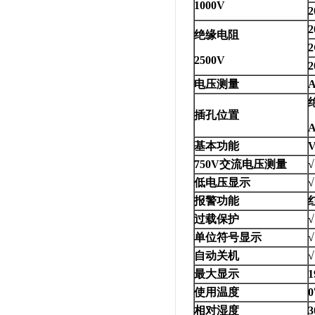
1000V
2
2
绝缘电阻
2
2500V
2
电压测量
插孔位置
基本功能
750V交流电压测量
√
低电压显示
√
报警功能
过载保护
√
单位符号显示
√
自动关机
√
最大显示
1
使用温度
相对湿度